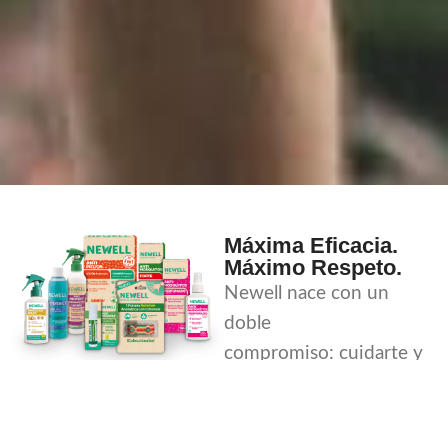
Fórmulas de Máxima Eficacia
No Agresivas con tu Piel y el
Medio Ambiente
Máxima Eficacia.
Máximo Respeto.
Newell nace con un
ANTIMOSQUITOS
doble
compromiso:
cuidarte y
ENCUENTRA TU
cuidar de tu entorno
.
SOLUCION
Queremos protegerte a ti