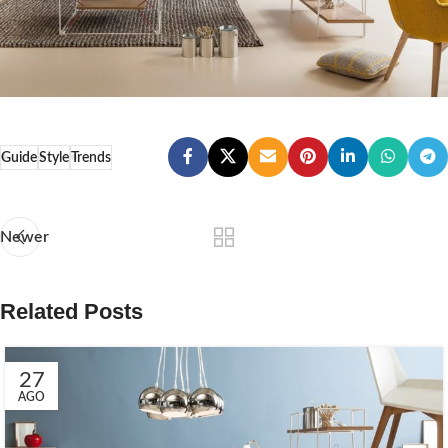
Guide
Style
Trends
Newer
Related Posts
27
AGO