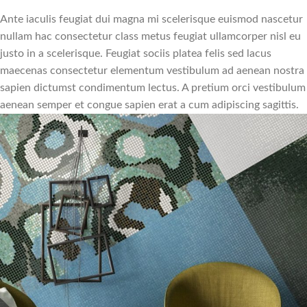
Ante iaculis feugiat dui magna mi scelerisque euismod nascetur
nullam hac consectetur class metus feugiat ullamcorper nisl eu
justo in a scelerisque. Feugiat sociis platea felis sed lacus
maecenas consectetur elementum vestibulum ad aenean nostra
sapien dictumst condimentum lectus. A pretium orci vestibulum
aenean semper et congue sapien erat a cum adipiscing sagittis.