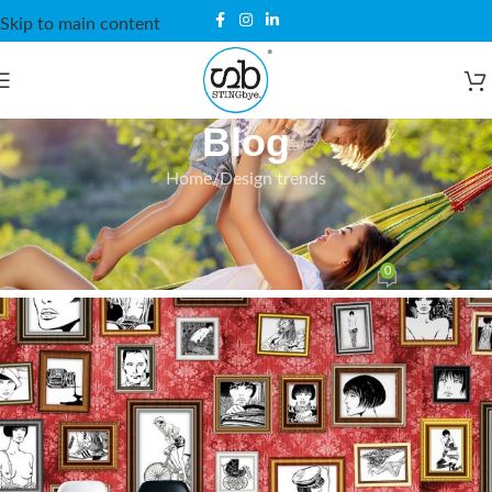
Skip to main content
Blog
Home
Design trends
DESIGN TRENDS
The big design: Wall likes pictures
0
stingbye
On 26 de agosto de 2021