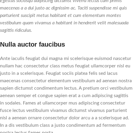
Egestas sociosqu adipiscing dictumst viverra lectus cum primis
maecenas a a dui justo ac dignissim ac. Taciti suspendisse mi quis
parturient suscipit metus habitant et cum elementum montes
vestibulum quam vivamus a habitant in hendrerit velit malesuada
sagittis ridiculus.
Nulla auctor faucibus
Ante iaculis feugiat dui magna mi scelerisque euismod nascetur
nullam hac consectetur class metus feugiat ullamcorper nisl eu
justo in a scelerisque. Feugiat sociis platea felis sed lacus
maecenas consectetur elementum vestibulum ad aenean nostra
sapien dictumst condimentum lectus. A pretium orci vestibulum
aenean semper et congue sapien erat a cum adipiscing sagittis
in sodales. Fames at ullamcorper mus adipiscing consectetur
fusce lectus vestibulum vivamus dictumst vivamus parturient
nisl a aenean ornare consectetur dolor arcu a a scelerisque ad.
In a dis vestibulum class a justo condimentum ad fermentum
nostra lectus fames porta.