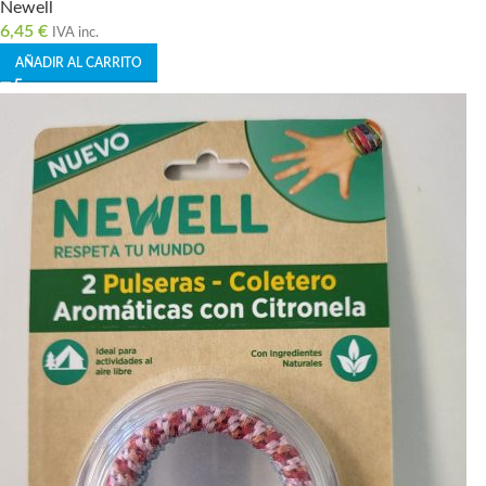
Newell
6,45
€
IVA inc.
AÑADIR AL CARRITO